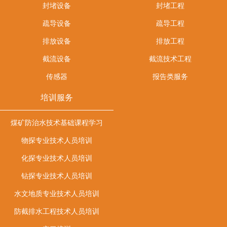
封堵设备
封堵工程
疏导设备
疏导工程
排放设备
排放工程
截流设备
截流技术工程
传感器
报告类服务
培训服务
煤矿防治水技术基础课程学习
物探专业技术人员培训
化探专业技术人员培训
钻探专业技术人员培训
水文地质专业技术人员培训
防截排水工程技术人员培训