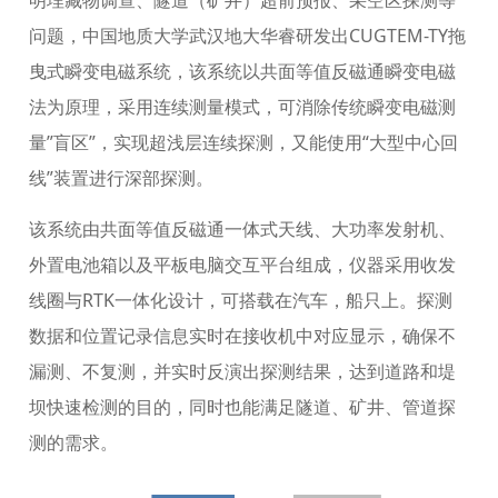
明埋藏物调查、隧道（矿井）超前预报、采空区探测等
问题，中国地质大学武汉地大华睿研发出CUGTEM-TY拖
曳式瞬变电磁系统，该系统以共面等值反磁通瞬变电磁
法为原理，采用连续测量模式，可消除传统瞬变电磁测
量”盲区”，实现超浅层连续探测，又能使用“大型中心回
线”装置进行深部探测。
该系统由共面等值反磁通一体式天线、大功率发射机、
外置电池箱以及平板电脑交互平台组成，仪器采用收发
线圈与RTK一体化设计，可搭载在汽车，船只上。探测
数据和位置记录信息实时在接收机中对应显示，确保不
漏测、不复测，并实时反演出探测结果，达到道路和堤
坝快速检测的目的，同时也能满足隧道、矿井、管道探
测的需求。